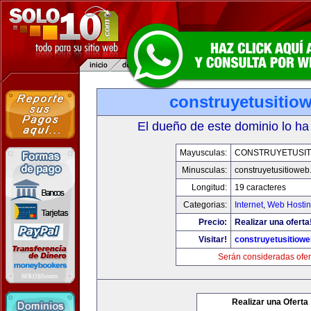
construyetusitio
El dueño de este dominio lo ha
Mayusculas:
CONSTRUYETUSIT
Minusculas:
construyetusitiowe
Longitud:
19 caracteres
Categorias:
Internet
,
Web Hostin
Precio:
Realizar una oferta
Visitar!
construyetusitiow
Serán consideradas ofer
Realizar una Oferta