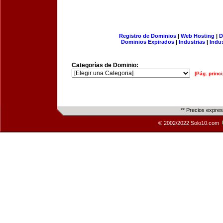
Registro de Dominios
|
Web Hosting
|
D
Dominios Expirados
|
Industrias
|
Indu
Categorías de Dominio:
[Pág. princi
** Precios expre
© 2002/2022 Solo10.com