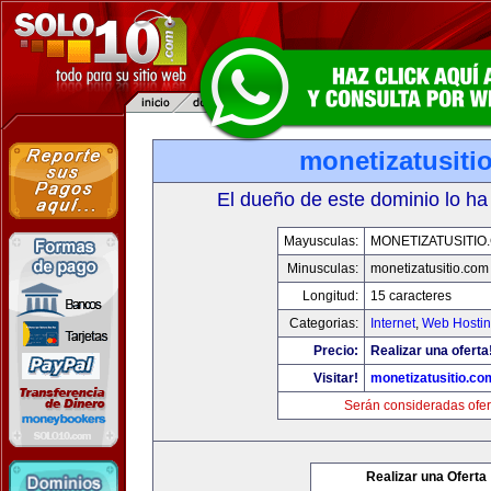
monetizatusiti
El dueño de este dominio lo ha
Mayusculas:
MONETIZATUSITIO
Minusculas:
monetizatusitio.com
Longitud:
15 caracteres
Categorias:
Internet
,
Web Hostin
Precio:
Realizar una oferta
Visitar!
monetizatusitio.co
Serán consideradas ofer
Realizar una Oferta