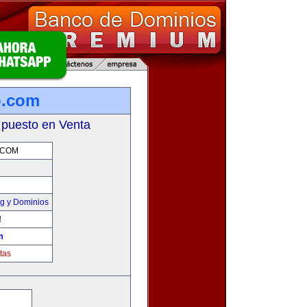
o.com
 puesto en Venta
.COM
g y Dominios
!
m
tas