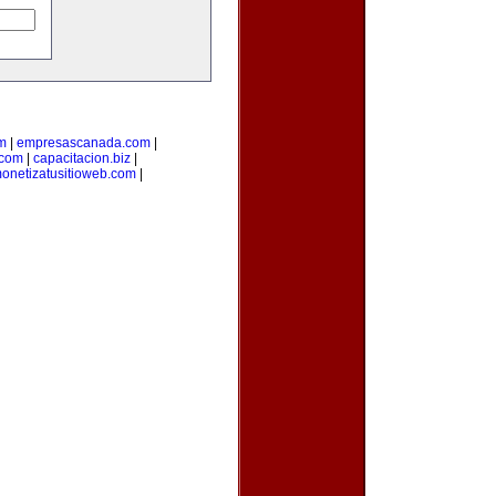
m
|
empresascanada.com
|
.com
|
capacitacion.biz
|
onetizatusitioweb.com
|