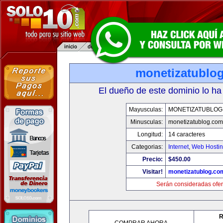
monetizatublo
El dueño de este dominio lo ha
Mayusculas:
MONETIZATUBLOG
Minusculas:
monetizatublog.com
Longitud:
14 caracteres
Categorias:
Internet
,
Web Hostin
Precio:
$450.00
Visitar!
monetizatublog.co
Serán consideradas ofer
R