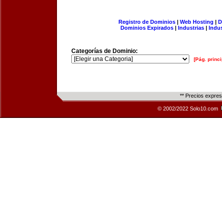
Registro de Dominios
|
Web Hosting
|
D
Dominios Expirados
|
Industrias
|
Indu
Categorías de Dominio:
[Pág. princi
** Precios expre
© 2002/2022 Solo10.com