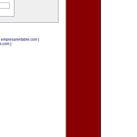
|
empresarentable.com
|
s.com
|