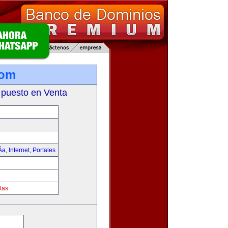
com
 puesto en Venta
­a
,
Internet
,
Portales
tas