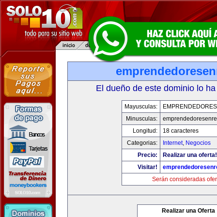
emprendedoresen
El dueño de este dominio lo ha
Mayusculas:
EMPRENDEDORES
Minusculas:
emprendedoresenre
Longitud:
18 caracteres
Categorias:
Internet
,
Negocios
Precio:
Realizar una oferta!
Visitar!
emprendedoresenr
Serán consideradas ofer
Realizar una Oferta