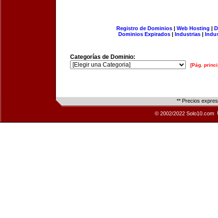
Registro de Dominios
|
Web Hosting
|
D
Dominios Expirados
|
Industrias
|
Indu
Categorías de Dominio:
[Pág. princi
** Precios expre
© 2002/2022 Solo10.com