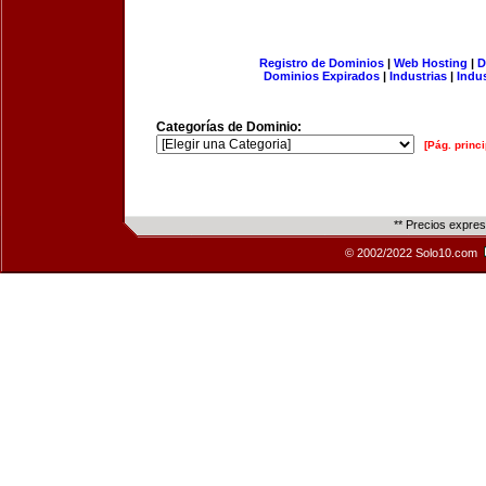
Registro de Dominios
|
Web Hosting
|
D
Dominios Expirados
|
Industrias
|
Indu
Categorías de Dominio:
[Pág. princi
** Precios expre
© 2002/2022 Solo10.com