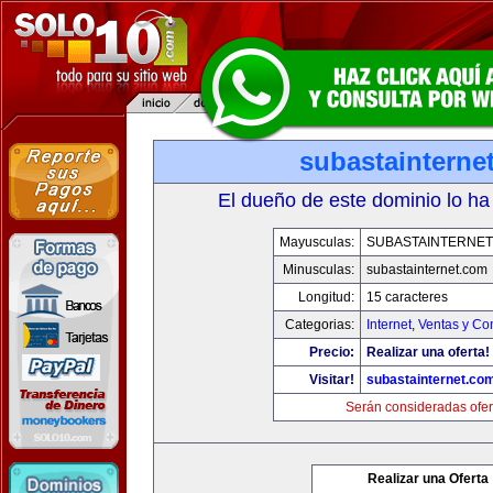
subastainterne
El dueño de este dominio lo ha
Mayusculas:
SUBASTAINTERNET
Minusculas:
subastainternet.com
Longitud:
15 caracteres
Categorias:
Internet
,
Ventas y Co
Precio:
Realizar una oferta!
Visitar!
subastainternet.co
Serán consideradas ofer
Realizar una Oferta