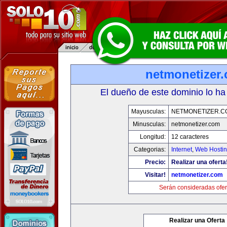
netmonetizer
El dueño de este dominio lo ha
Mayusculas:
NETMONETIZER.C
Minusculas:
netmonetizer.com
Longitud:
12 caracteres
Categorias:
Internet
,
Web Hostin
Precio:
Realizar una oferta
Visitar!
netmonetizer.com
Serán consideradas ofer
Realizar una Oferta