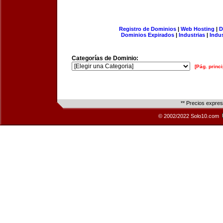
Registro de Dominios
|
Web Hosting
|
D
Dominios Expirados
|
Industrias
|
Indu
Categorías de Dominio:
[Pág. princi
** Precios expre
© 2002/2022 Solo10.com