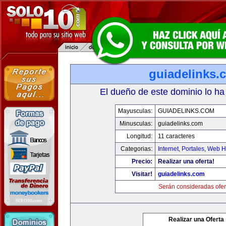
guiadelinks.
El dueño de este dominio lo ha
Mayusculas:
GUIADELINKS.COM
Minusculas:
guiadelinks.com
Longitud:
11 caracteres
Categorias:
Internet
,
Portales
,
Web Ho
Precio:
Realizar una oferta!
Visitar!
guiadelinks.com
Serán consideradas ofer
Realizar una Oferta