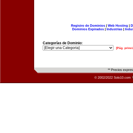
Registro de Dominios
|
Web Hosting
|
D
Dominios Expirados
|
Industrias
|
Indu
Categorías de Dominio:
[Pág. princi
** Precios expre
© 2002/2022 Solo10.com