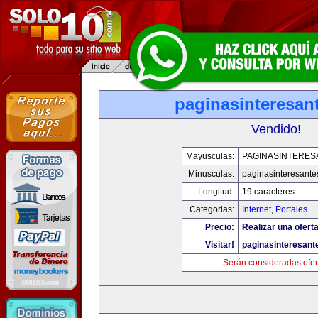
paginasinteresan
Vendido!
Mayusculas:
PAGINASINTERES
Minusculas:
paginasinteresant
Longitud:
19 caracteres
Categorias:
Internet
,
Portales
Precio:
Realizar una oferta
Visitar!
paginasinteresan
Serán consideradas ofer