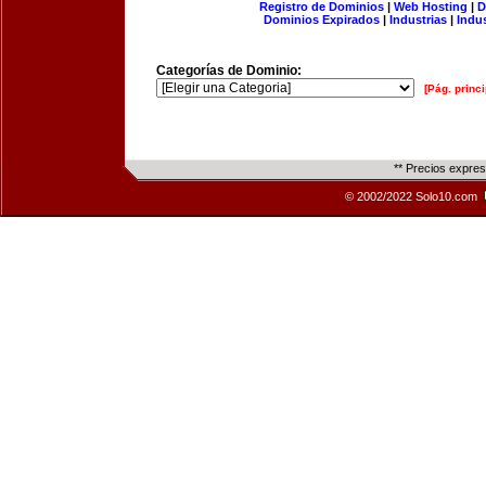
Registro de Dominios
|
Web Hosting
|
D
Dominios Expirados
|
Industrias
|
Indu
Categorías de Dominio:
[Pág. princi
** Precios expre
© 2002/2022 Solo10.com