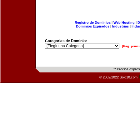
Registro de Dominios
|
Web Hosting
|
D
Dominios Expirados
|
Industrias
|
Indu
Categorías de Dominio:
[Pág. princi
** Precios expre
© 2002/2022 Solo10.com