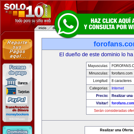
forofans.c
El dueño de este dominio lo ha
Mayusculas:
FOROFANS.
Minusculas:
forofans.com
Longitud:
8 caracteres
Categorias:
Internet
Precio:
Realizar una 
Visitar!
forofans.co
Serán consideradas ofer
Realizar una Oferta