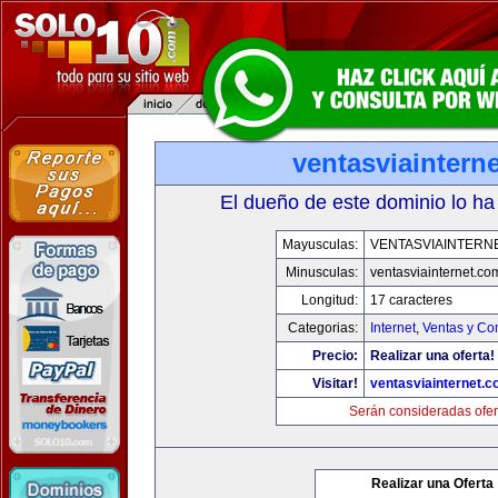
ventasviaintern
El dueño de este dominio lo ha
Mayusculas:
VENTASVIAINTERN
Minusculas:
ventasviainternet.co
Longitud:
17 caracteres
Categorias:
Internet
,
Ventas y Co
Precio:
Realizar una oferta!
Visitar!
ventasviainternet.
Serán consideradas ofer
Realizar una Oferta