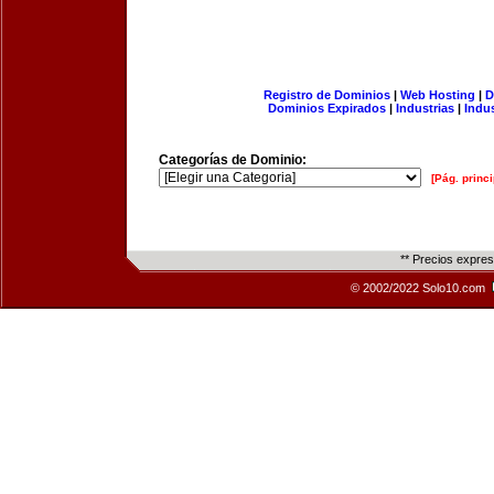
Registro de Dominios
|
Web Hosting
|
D
Dominios Expirados
|
Industrias
|
Indu
Categorías de Dominio:
[Pág. princi
** Precios expre
© 2002/2022 Solo10.com