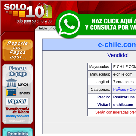
e-chile.co
Vendido!
Mayusculas:
E-CHILE.CO
Minusculas:
e-chile.com
Longitud:
7 caracteres
Categorias:
PaÃ­ses y Ci
Precio:
Realizar una 
Visitar!
e-chile.com
Serán consideradas ofer