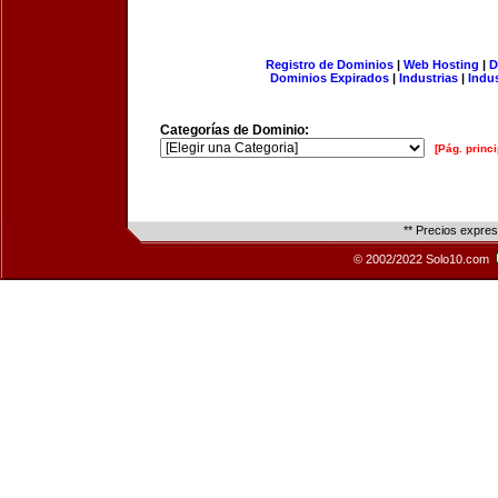
Registro de Dominios
|
Web Hosting
|
D
Dominios Expirados
|
Industrias
|
Indu
Categorías de Dominio:
[Pág. princi
** Precios expre
© 2002/2022 Solo10.com