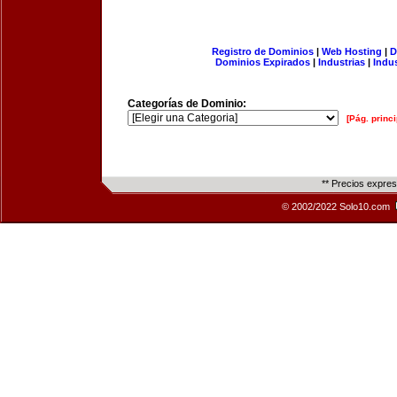
Registro de Dominios
|
Web Hosting
|
D
Dominios Expirados
|
Industrias
|
Indu
Categorías de Dominio:
[Pág. princi
** Precios expre
© 2002/2022 Solo10.com