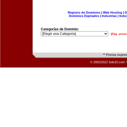
Registro de Dominios
|
Web Hosting
|
D
Dominios Expirados
|
Industrias
|
Indu
Categorías de Dominio:
[Pág. princi
** Precios expre
© 2002/2022 Solo10.com