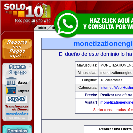
monetizationeng
El dueño de este dominio lo ha
Mayusculas:
MONETIZATIONEN
Minusculas:
monetizationengine
Longitud:
18 caracteres
Categorias:
Internet
,
Web Hostin
Precio:
Realizar una oferta
Visitar!
monetizationengin
Serán consideradas ofer
Realizar una Oferta