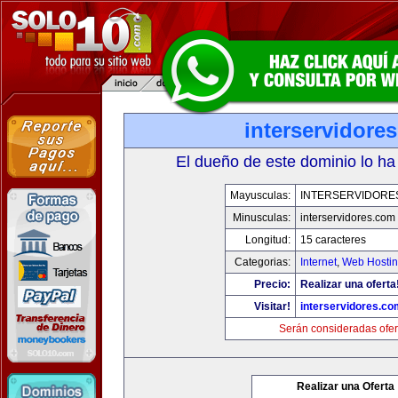
interservidore
El dueño de este dominio lo ha
Mayusculas:
INTERSERVIDORE
Minusculas:
interservidores.com
Longitud:
15 caracteres
Categorias:
Internet
,
Web Hostin
Precio:
Realizar una oferta
Visitar!
interservidores.co
Serán consideradas ofer
Realizar una Oferta