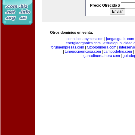
Precio Ofrecido $
Otros dominios en venta:
consultoriapymes.com
|
juegasgratis.com
energiaorganica.com
|
estudiopublicidad.
forumempresas.com
|
futbolprimera.com
|
interserv
|
tunegocioencasa.com
|
campodetiro.com
|
ganadineroahora.com
|
guiade