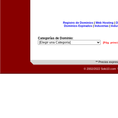
Registro de Dominios
|
Web Hosting
|
D
Dominios Expirados
|
Industrias
|
Indu
Categorías de Dominio:
[Pág. princi
** Precios expre
© 2002/2022 Solo10.com