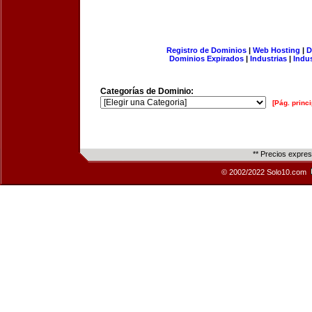
Registro de Dominios
|
Web Hosting
|
D
Dominios Expirados
|
Industrias
|
Indu
Categorías de Dominio:
[Pág. princi
** Precios expre
© 2002/2022 Solo10.com