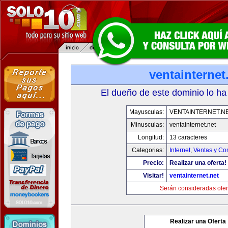
ventainternet
El dueño de este dominio lo ha
Mayusculas:
VENTAINTERNET.N
Minusculas:
ventainternet.net
Longitud:
13 caracteres
Categorias:
Internet
,
Ventas y Co
Precio:
Realizar una oferta!
Visitar!
ventainternet.net
Serán consideradas ofer
Realizar una Oferta