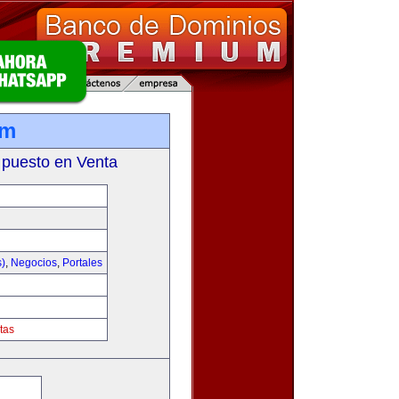
om
 puesto en Venta
s)
,
Negocios
,
Portales
tas