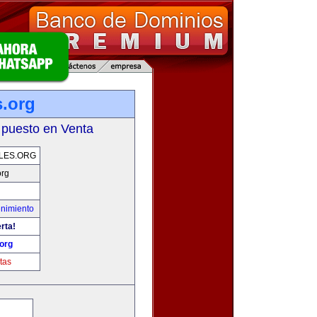
s.org
 puesto en Venta
LES.ORG
org
enimiento
rta!
org
tas