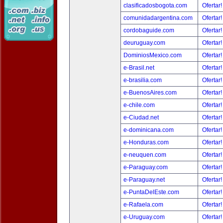
clasificadosbogota.com
Ofertar
comunidadargentina.com
Ofertar
cordobaguide.com
Ofertar
deuruguay.com
Ofertar
DominiosMexico.com
Ofertar
e-Brasil.net
Ofertar
e-brasilia.com
Ofertar
e-BuenosAires.com
Ofertar
e-chile.com
Ofertar
e-Ciudad.net
Ofertar
e-dominicana.com
Ofertar
e-Honduras.com
Ofertar
e-neuquen.com
Ofertar
e-Paraguay.com
Ofertar
e-Paraguay.net
Ofertar
e-PuntaDelEste.com
Ofertar
e-Rafaela.com
Ofertar
e-Uruguay.com
Ofertar