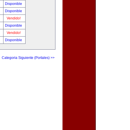
!
Disponible
!
Disponible
!
Vendido!
!
Disponible
!
Vendido!
!
Disponible
Categoria Siguiente (Portales) >>