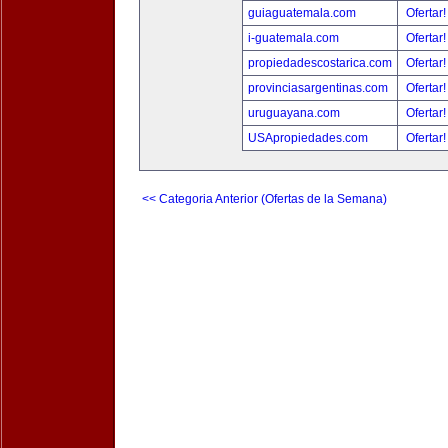
guiaguatemala.com
Ofertar
i-guatemala.com
Ofertar
propiedadescostarica.com
Ofertar
provinciasargentinas.com
Ofertar
uruguayana.com
Ofertar
USApropiedades.com
Ofertar
<< Categoria Anterior (Ofertas de la Semana)