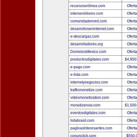
recursosenlinea.com
Oferta
interservidores.com
Oferta
comunidadenred.com
Oferta
desarrolloseninternet.com
Oferta
e-descargas.com
Oferta
desarrolladores.org
Oferta
DominiosMexico.com
Oferta
productosdigitales.com
$4,950
e-pago.com
Oferta
e-lista.com
Oferta
internetynegocios.com
Oferta
trafficmonetize.com
Oferta
videomonetization.com
Oferta
monetizenow.com
$1,500
eventosdigitales.com
Oferta
listabrasil.com
Oferta
paginasinteresantes.com
Oferta
conunclick.com
$550.